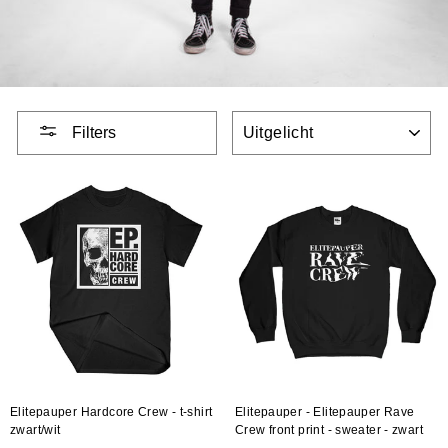
VOLGORDE
Filters
Elitepauper Hardcore Crew - t-shirt
Elitepauper - Elitepauper Rave
zwart/wit
Crew front print - sweater - zwart