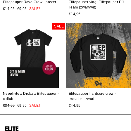
Elitepauper Rave Crew - poster
Elitepauper vlag: Elitepauper DJ-
Team (zwart/wit)
Prijs
€14,95
SALE!
€9,95
SALE!
€14,95
SALE
Neophyte x Drokz x Elitepauper -
Elitepauper hardcore crew -
collab
sweater - zwart
Prijs
€34,99
SALE!
€9,95
SALE!
€44,95