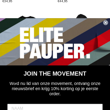
€34,95
€44,95
Elitepauper - Elitepauper Rave
Elitepauper - Elitepauper Rave
JOIN THE MOVEMENT
Crew front print - shirt - zwart
Crew front print - hoodie - zwart
€34,99
€49,99
d nu lid van onze movement, ontvang onze
Wor
nieuwsbrief en krijg 10% korting op je eerste
SALE
SALE
order.