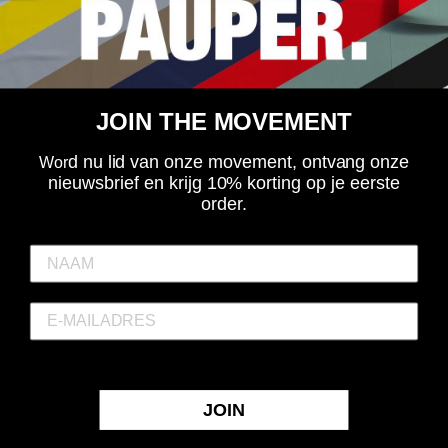
JOIN THE MOVEMENT
VOLGORDE
Filters (1)
d nu lid van onze movement, ontvang onze
Wor
nieuwsbrief en krijg 10% korting op je eerste
SALE
order.
JOIN
Elitepauper essential logo shirt -
Elitepauper essential sokken -
wit
zwart/wit