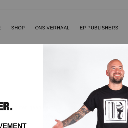
E
SHOP
ONS VERHAAL
EP PUBLISHERS
Paperback
llectie zitten geen items
OVEMENT