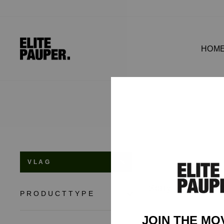
HOM
VLAG
Sorry , in deze co
PRODUCTTYPE
JOIN THE M