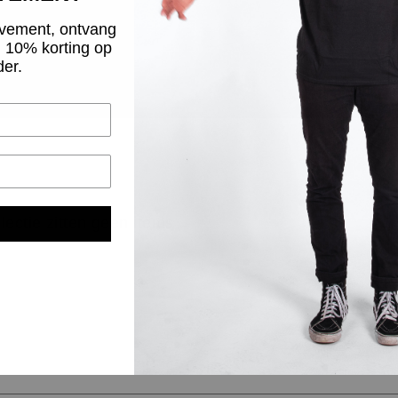
vement, ontvang
g 10% korting op
der.
llectie zitten geen items