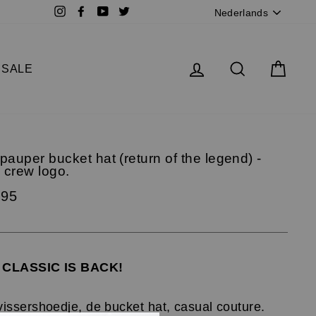
Taal
Instagram
Facebook
YouTube
Twitter
iTunes
Spotify
Soundcloud
Nederlands
Log in
Zoek
Wink
SALE
epauper bucket hat (return of the legend) -
 crew logo.
,95
 CLASSIC IS BACK!
vissershoedje, de bucket hat, casual couture.