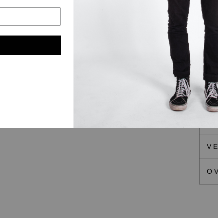
MA
S/
G
SI
V
O