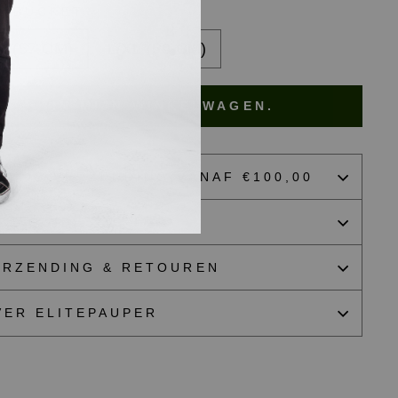
ATBUCKET
M (57 CM)
L/XL (59 CM)
IN MIJN WINKELWAGEN.
RATIS VERZENDING VANAF €100,00
ZE GUIDES & FIT
ERZENDING & RETOUREN
VER ELITEPAUPER