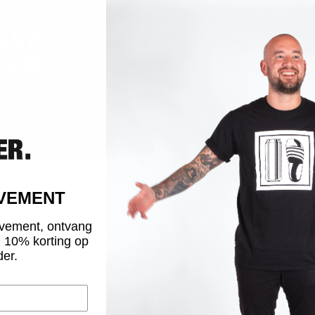
Noem
item 
voor
Flan
De k
of t
gene
rits
verz
OVEMENT
vement, ontvang
LAD
g 10% korting op
der.
Vana
15:0