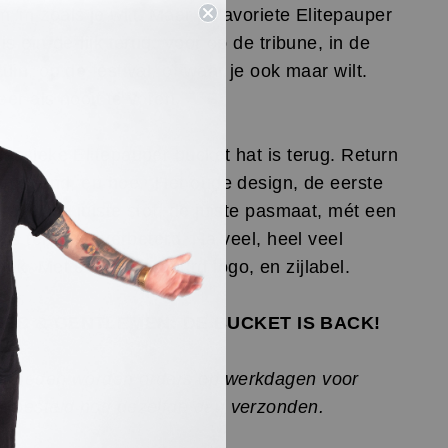
 'm zoals je wilt. Maar je favoriete Elitepauper
is ein-de-lijk terug. Voor op de tribune, in de
tuin, op de festival, of waar je ook maar wilt.
eer als nooit te voren.
lassieke Elitepauper bucket hat is terug. Return
he legend, en hoe. Het oude design, de eerste
ratie, de juiste stof, de juiste pasmaat, mét een
je is terug én verbeterd. Na veel, heel veel
oek. Met een geborduurd logo, en zijlabel.
IES & GENTLEMEN: DE BUCKET IS BACK!
f heden worden orders op werkdagen voor
0 besteld nog dezelfde dag verzonden.