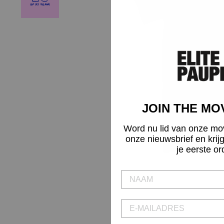
JOIN THE M
Word nu lid van onze mo
onze nieuwsbrief en krij
je eerste or