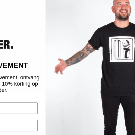
Terr
Rob 
Veel
sind
toe.
slip
hard
OVEMENT
Vana
vement, ontvang
15:0
g 10% korting op
der.
MA
S