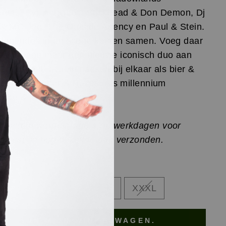
orists, Evil Activities, Stickhead & Don Demon, Dj
& MC Joe, The Outside Agency en Paul & Stein.
 legendes in de scene komen samen. Voeg daar
s vandaag maar een nieuwe iconisch duo aan
 Onze Paul & Stein passen bij elkaar als bier &
per. Als Gabber & Hazes. Als millennium
core & industrial ragwerk.
f heden worden orders op werkdagen voor
0 besteld nog dezelfde dag verzonden.
AT
M
L
XL
XXL
XXXL
IN MIJN WINKELWAGEN.