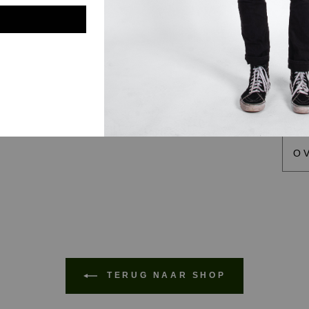
G
SI
V
O
TERUG NAAR SHOP