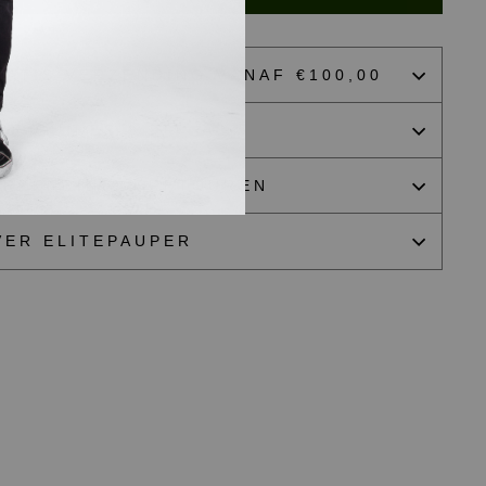
RATIS VERZENDING VANAF €100,00
ZE GUIDES & FIT
ERZENDING & RETOUREN
VER ELITEPAUPER