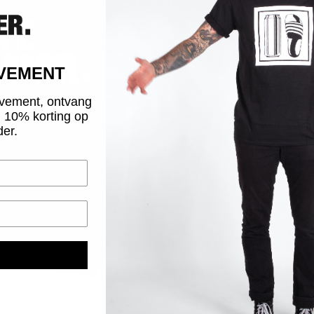
Vana
15:0
OVEMENT
MA
vement, ontvang
S
g 10% korting op
der.
G
SI
V
O