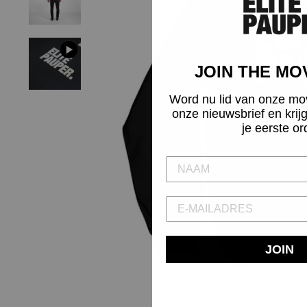
JOIN THE M
Word nu lid van onze mo
onze nieuwsbrief en krij
je eerste or
JOIN