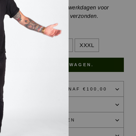
f heden worden orders op werkdagen voor
0 besteld nog dezelfde dag verzonden.
AT
M
L
XL
XXL
XXXL
IN MIJN WINKELWAGEN.
RATIS VERZENDING VANAF €100,00
ZE GUIDES & FIT
ERZENDING & RETOUREN
VER ELITEPAUPER