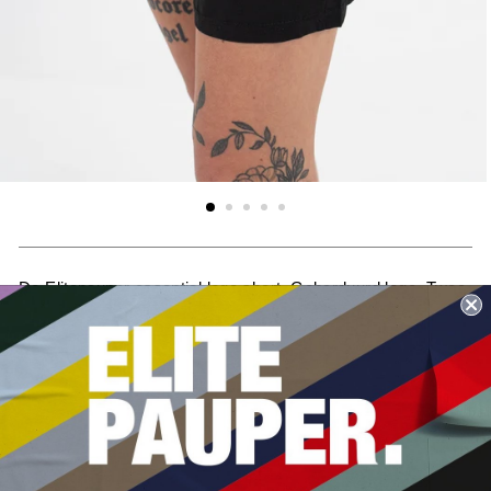
Prijs
De Elitepauper essential logo short. Geborduurd logo. Twee
zakken met ritsen. Lekker voor bij de slippers en 't bier!
Voor de mannen en de vrouwen, flaneren doen we allemaal.
Flaneer aan de costa. Flaneer op de camping. Flaneer bij de
foebal. Flaneer bij de fissa. Flaneer op het festival. Flaneer
in het park. Flaneer tijdens de bbq. Lloret de Mar, Salou,
Alanya, Cherso, Malgrat de Mar, Mallorca, La Carihuela,