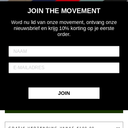
Camping de Appelhof, Renesse, De Koog, Noordwijk aan
Zee, Port Zelande, Marmaris, Blanes, Torremolinos. Lekker
JOIN THE MOVEMENT
flaneren en paraderen langs het zwembad. Broekje aan,
d nu lid van onze movement, ontvang onze
zonnebril op. Pilsje in de hand. Even zwemmen als een
Wor
nieuwsbrief en krijg 10% korting op je eerste
baas. Opdrogen, niet vergeten in te smeren en een nieuw
order.
biertje halen. Heersen langs dat zwembad doe je in een
Elitepauper essential logo short.
Vanaf heden worden orders op werkdagen voor 15:00
besteld nog dezelfde dag verzonden.
MAAT
S
M
L
XL
XXL
XXXL
JOIN
IN MIJN WINKELWAGEN.