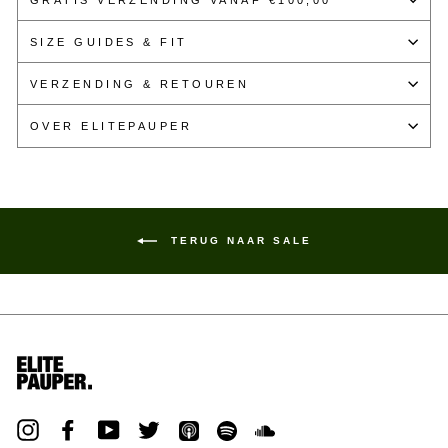
GRATIS VERZENDING VANAF €100,00
SIZE GUIDES & FIT
VERZENDING & RETOUREN
OVER ELITEPAUPER
TERUG NAAR SALE
Instagram
Facebook
YouTube
Twitter
iTunes
Spotify
Soundcloud