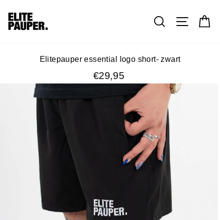
Zoek
W
Elitepauper essential logo short- zwart
Prijs
€29,95