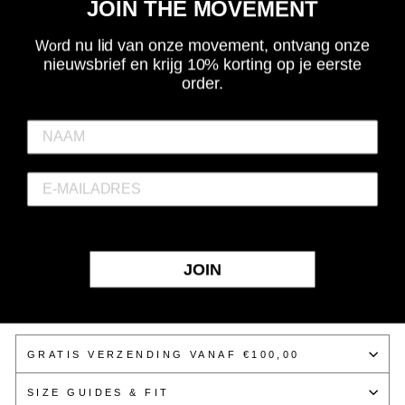
JOIN THE MOVEMENT
Jumbo. In de achtertuin met de vleestang de burger op de
bbq omdraaien met een peuk in je muil en een blik in je
d nu lid van onze movement, ontvang onze
Wor
nieuwsbrief en krijg 10% korting op je eerste
hand. Bier & Slipper is wie we zijn. Bier & Slipper is wat we
order.
doen. De bier & slipper leef.
Vanaf heden worden orders op werkdagen voor 15:00
besteld nog dezelfde dag verzonden.
MAAT
S
M
L
XL
XXL
XXXL
JOIN
IN MIJN WINKELWAGEN.
GRATIS VERZENDING VANAF €100,00
SIZE GUIDES & FIT