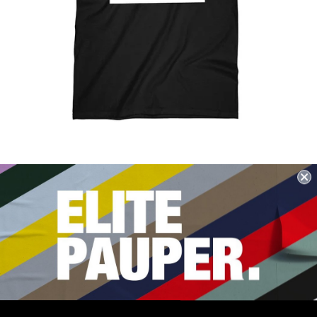
Prijs
De bier & slipper line is de tweede essential line van
Elitepauper. Een ode aan de cultuur van de straat en de
volkswijk. Krachtig en helder in al zijn eenvoud.
De bier &
slipper is de moeder der E
litepauper beeldmerk moeders.
Voor in de voortuin op een kratje. In je trainingspak naar de