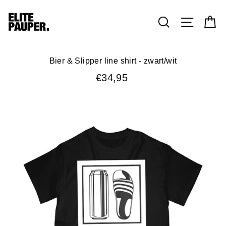
Zoek
W
Bier & Slipper line shirt - zwart/wit
Prijs
€34,95