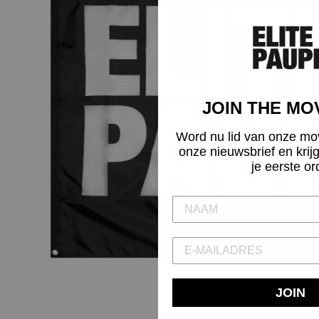
JOIN THE M
Word nu lid van onze mo
onze nieuwsbrief en krij
je eerste or
JOIN