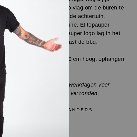
oonmoeder.
Elitepauper logo
vlag
om de buren te
en.
Elitepauper logo
vlag
in de achtertuin.
epauper logo
vlag
in de kantine.
Elitepauper
o
vlag
op het podium.
Elitepauper logo
lag
in het
ak.
Elitepauper logo
vlag naast de bbq.
 vlag is 150 cm lang bij 100 cm hoog, ophangen
ding.
f heden worden orders op werkdagen voor
0 besteld nog dezelfde dag verzonden.
 ZELFDE MAAR TOCH ANDERS