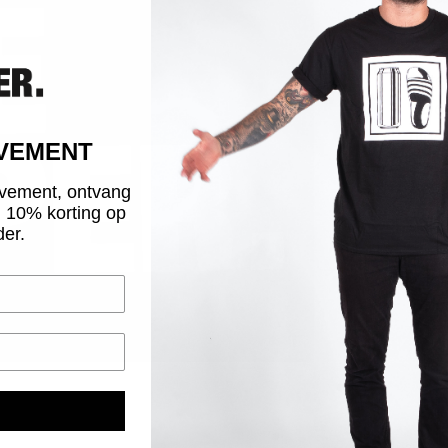
sch
sarr
Elit
log
uitv
OVEMENT
vement, ontvang
Deze
g 10% korting op
dat 
der.
Vana
15:0
HET