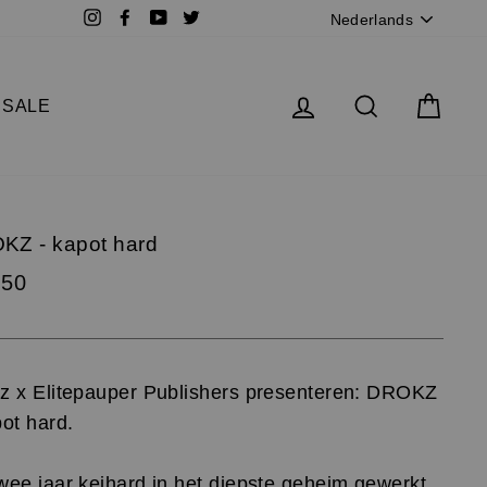
Taal
Instagram
Facebook
YouTube
Twitter
iTunes
Spotify
Soundcloud
Nederlands
Log in
Zoek
Wink
SALE
KZ - kapot hard
,50
z x Elitepauper Publishers presenteren: DROKZ
pot hard.
wee jaar keihard in het diepste geheim gewerkt