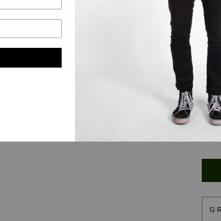
broe
Dit 
Noiz
Outb
Thun
Wil 
hebb
wete
dan
G