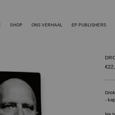
E
SHOP
ONS VERHAAL
EP PUBLISHERS
DRO
Prijs
€22
Drok
- ka
Na t