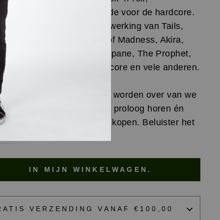
derschap en een diepe liefde voor de hardcore.
boek is ontstaan door medewerking van Tails,
er, Waxweazle, Da Mouth of Madness, Akira,
last, Angerfist, Marc Acardipane, The Prophet,
derdome, Masters of Hardcore en vele anderen.
je in tien minuten bijgepraat worden over van we
en gedaan, een stuk uit de proloog horen én
n waarom je dit boek moet kopen. Beluister het
hier
.
IN MIJN WINKELWAGEN.
RATIS VERZENDING VANAF €100,00