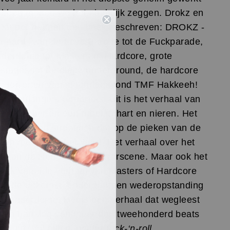
ebben mogen we het eindelijk zeggen. Drokz en
epauper hebben een boek geschreven: DROKZ -
t hard. Van de Love Parade tot de Fuckparade,
derdome tot Masters of Hardcore, grote
stages tot de diepe underground, de hardcore
de terror en van maandagavond TMF Hakkeeh!
nachtenlange afterparties. Dit is het verhaal van
oer-gabber en een rebel in hart en nieren. Het
aal van een straatjoch dat op de pieken van de
erhype een BN-er werd. Het verhaal over het
n van de Nederlandse terrorscene. Maar ook het
elijk vertelde verhaal van Masters of Hardcore
an de opkomst, ondergang en wederopstanding
Thunderdome. Het is een verhaal dat wegleest
een hartslag van meer dan tweehonderd beats
minuut. Vol pillen, polder
rock-‘n-roll
,