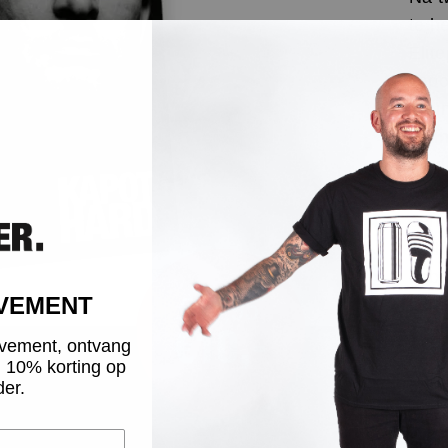
te h
Elit
kapo
Thun
main
tot 
tot 
een 
verh
gabb
OVEMENT
begi
eind
vement, ontvang
en v
g 10% korting op
der.
van 
met 
per 